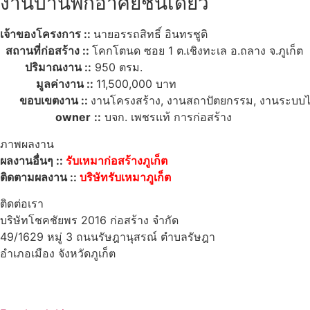
งานบ้านพักอาศัยชั้นเดียว
เจ้าของโครงการ ::
นายอรรถสิทธิ์ อินทรชูติ
สถานที่ก่อสร้าง ::
โคกโตนด ซอย 1 ต.เชิงทะเล อ.ถลาง จ.ภูเก็ต
ปริมาณงาน ::
950 ตรม.
มูลค่างาน ::
11,500,000 บาท
ขอบเขตงาน ::
งานโครงสร้าง, งานสถาปัตยกรรม, งานระบบไ
owner
::
บจก. เพชรแท้ การก่อสร้าง
ภาพผลงาน
ผลงานอื่นๆ ::
รับเหมาก่อสร้างภูเก็ต
ติดตามผลงาน ::
บริษัทรับเหมาภูเก็ต
ติดต่อเรา
บริษัทโชคชัยพร 2016 ก่อสร้าง จำกัด
49/1629 หมู่ 3 ถนนรัษฎานุสรณ์ ตำบลรัษฎา
อำเภอเมือง จังหวัดภูเก็ต
83000
โทร : 086-765-6443
Email : ccpc201616@gmail.com