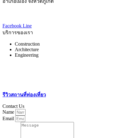
อำเภอเมือง จังหวัดภูเก็ต
83000
โทร : 086-765-6443
Email : ccpc201616@gmail.com
Facebook
Line
บริการของเรา
Construction
Architecture
Engineering
บริษัทรับสร้างบ้านอุดรธานี
เช่ารถตู้VIPอุดรธานี
บริษัทกำจัดปลวก
รีวิวสถานที่ท่องเที่ยว
Contact Us
Name
Email